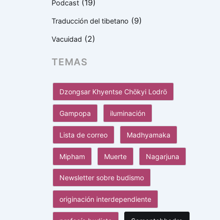
(19)
Podcast
(9)
Traducción del tibetano
(2)
Vacuidad
TEMAS
Dzongsar Khyentse Chökyi Lodrö
Gampopa
iluminación
Lista de correo
Madhyamaka
Mipham
Muerte
Nagarjuna
Newsletter sobre budismo
originación interdependiente