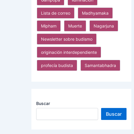
Lista de correo
Madhyamaka
Mipham
Muerte
Nagarjuna
Newsletter sobre budismo
originación interdependiente
profecía budista
Samantabhadra
Buscar
Buscar