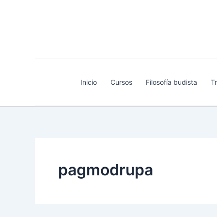
Ir
al
contenido
Inicio
Cursos
Filosofía budista
T
pagmodrupa