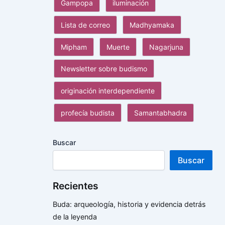
Gampopa
iluminación
Lista de correo
Madhyamaka
Mipham
Muerte
Nagarjuna
Newsletter sobre budismo
originación interdependiente
profecía budista
Samantabhadra
Buscar
Buscar
Recientes
Buda: arqueología, historia y evidencia detrás
de la leyenda