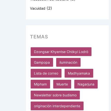
(2)
Vacuidad
TEMAS
Dzongsar Khyentse Chökyi Lodrö
Gampopa
iluminación
Lista de correo
Madhyamaka
Mipham
Muerte
Nagarjuna
Newsletter sobre budismo
originación interdependiente