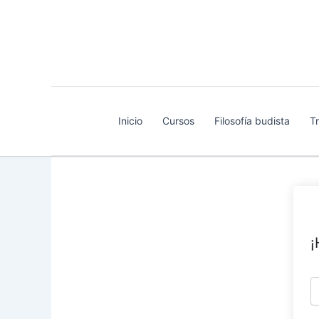
Ir
al
contenido
Inicio
Cursos
Filosofía budista
T
¡